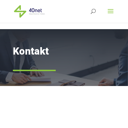
Kontakt
40 net sp. z o.o.
ul. Ks. Jerzego Popiełuszki 19A,